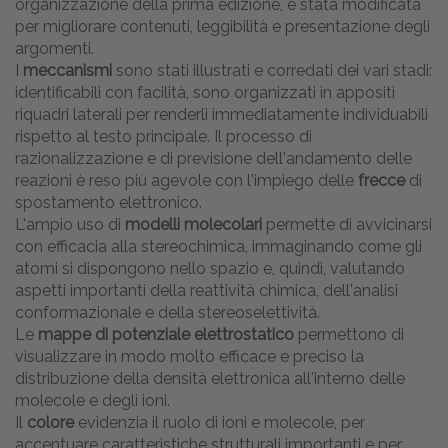
organizzazione della prima edizione, è stata modificata
per migliorare contenuti, leggibilità e presentazione degli
argomenti.
I
meccanismi
sono stati illustrati e corredati dei vari stadi:
identificabili con facilità, sono organizzati in appositi
riquadri laterali per renderli immediatamente individuabili
rispetto al testo principale. Il processo di
razionalizzazione e di previsione dell'andamento delle
reazioni è reso più agevole con l'impiego delle
frecce
di
spostamento elettronico.
L'ampio uso di
modelli molecolari
permette di avvicinarsi
con efficacia alla stereochimica, immaginando come gli
atomi si dispongono nello spazio e, quindi, valutando
aspetti importanti della reattività chimica, dell'analisi
conformazionale e della stereoselettività.
Le
mappe di potenziale elettrostatico
permettono di
visualizzare in modo molto efficace e preciso la
distribuzione della densità elettronica all'interno delle
molecole e degli ioni.
Il
colore
evidenzia il ruolo di ioni e molecole, per
accentuare caratteristiche strutturali importanti e per