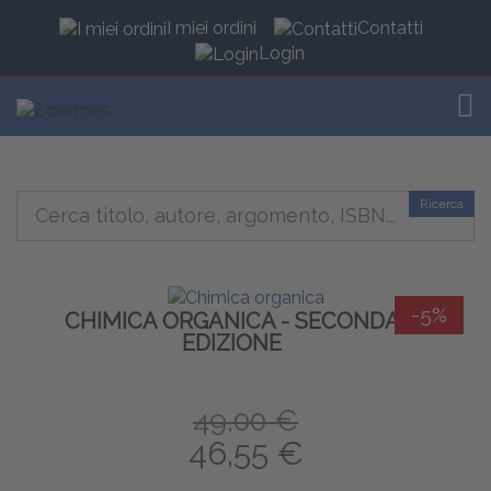
I miei ordini
Contatti
Login
TOG
Ricerca
-5%
CHIMICA ORGANICA - SECONDA
EDIZIONE
49,00 €
46,55 €