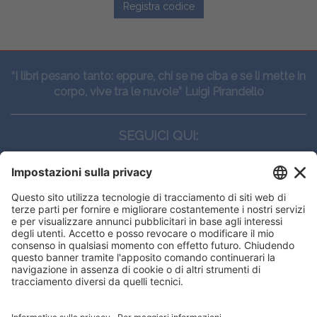
Registra codice
“I libri pesano tanto: eppure, chi se ne ciba e se li mette in
corpo, vive tra le nuvole” Luigi Pirandello
SEGUICI QUI:
CONTATTI
Edi.Ermes srl
Viale E. Forlanini, 21 - 20134, Milano
(+39)027021121
E-mail:
eeinfo@eenet.it
Partita IVA e Codice Fiscale: 02254790153