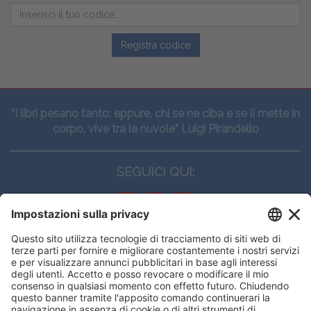
Registra codice
“I libri pesano tanto: eppure, chi se ne ciba e se li mette in
corpo, vive tra le nuvole” Luigi Pirandello
SEGUICI QUI:
CONTATTI
Edi.Ermes srl
Viale E. Forlanini, 21 - 20134, Milano
(+39)027021121