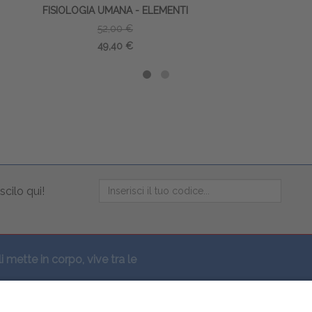
SIOLOGIA UMANA - ELEMENTI
52,00 €
49,40 €
scilo qui!
li mette in corpo, vive tra le