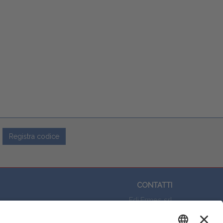
Registra codice
CONTATTI
Edi.Ermes srl
Viale E. Forlanini, 21 - 20134, Milano
Questo sito utilizza i cookies per