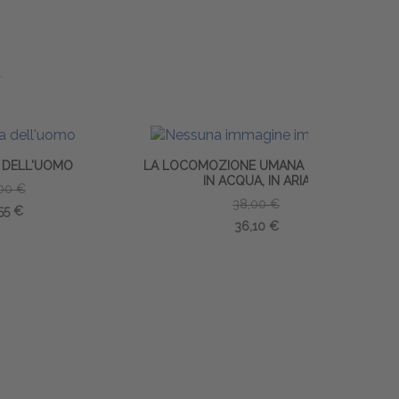
LA LOCOMOZIONE UMANA SU TERRA,
FISIOLOG
IN ACQUA, IN ARIA
38,00 €
36,10 €