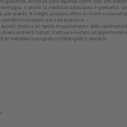
 specifiche. Anche se sono reperibili ottimi testi, che tratt
i montagna, o anche la medicina subacquea e iperbarica, sodd
ta, per quanto di meglio possano offrire le nostre conoscen
 specifico in un'opera unica ed esaustiva.
pporti storici e un rapido inquadramento delle caratteristic
 diversi ambienti trattati. Il lettore è invitato ad approfondimen
i un materiale iconografico e bibliografico rilevante.
e