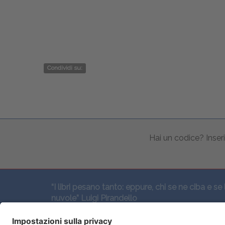
FI
Condividi su:
Hai un codice? Inseri
“I libri pesano tanto: eppure, chi se ne ciba e se 
nuvole” Luigi Pirandello