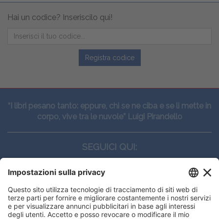
Hai un codice? Inseriscilo qui!
Registra codice
“I libri pesano tanto: eppure, chi se ne ciba e se li mette in
corpo, vive tra le nuvole” Luigi Pirandello
SEGUICI QUI:
CONTATTI
Edi.Ermes srl