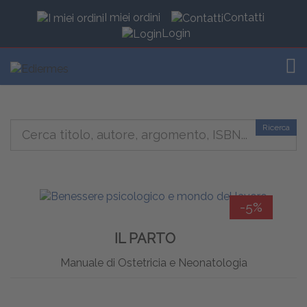
I miei ordini
Contatti
Login
TOG
Ricerca
-5%
IL PARTO
Manuale di Ostetricia e Neonatologia