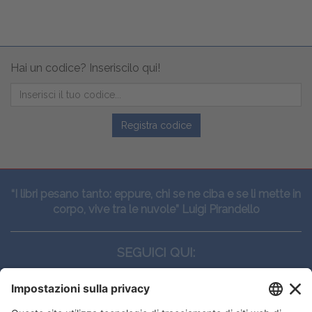
Hai un codice? Inseriscilo qui!
Registra codice
“I libri pesano tanto: eppure, chi se ne ciba e se li mette in
corpo, vive tra le nuvole” Luigi Pirandello
SEGUICI QUI: