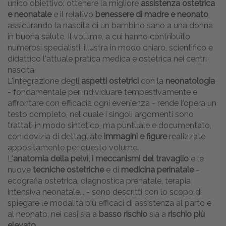
unico obiettivo: ottenere la migliore
assistenza ostetrica
e neonatale
e il relativo
benessere di madre e neonato
,
assicurando la nascita di un bambino sano a una donna
in buona salute. Il volume, a cui hanno contribuito
numerosi specialisti, illustra in modo chiaro, scientifico e
didattico l'attuale pratica medica e ostetrica nei centri
nascita.
L'integrazione degli
aspetti ostetrici
con la
neonatologia
- fondamentale per individuare tempestivamente e
affrontare con efficacia ogni evenienza - rende l'opera un
testo completo, nel quale i singoli argomenti sono
trattati in modo sintetico, ma puntuale e documentato,
con dovizia di dettagliate
immagini e figure
realizzate
appositamente per questo volume.
L'
anatomia della pelvi, i meccanismi del travaglio
e le
nuove
tecniche ostetriche
e di
medicina perinatale
-
ecografia ostetrica, diagnostica prenatale, terapia
intensiva neonatale... - sono descritti con lo scopo di
spiegare le modalità più efficaci di assistenza al parto e
al neonato, nei casi sia a
basso rischio
sia a
rischio più
elevato
.