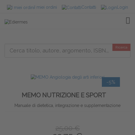
I miei ordini
Contatti
Login
TOG
Ricerca
-5%
MEMO NUTRIZIONE E SPORT
Manuale di dietetica, integrazione e supplementazione
25,00 €