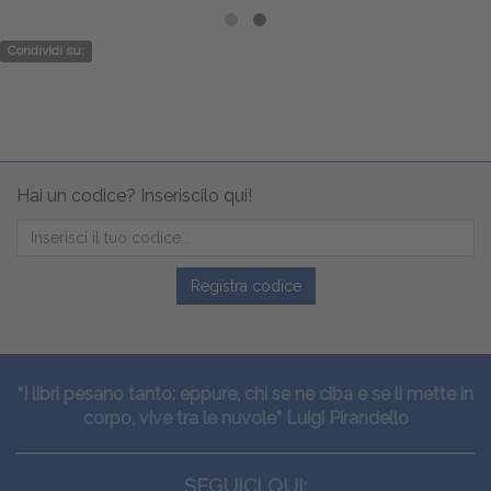
Condividi su:
Hai un codice? Inseriscilo qui!
Registra codice
“I libri pesano tanto: eppure, chi se ne ciba e se li mette in
corpo, vive tra le nuvole” Luigi Pirandello
SEGUICI QUI: