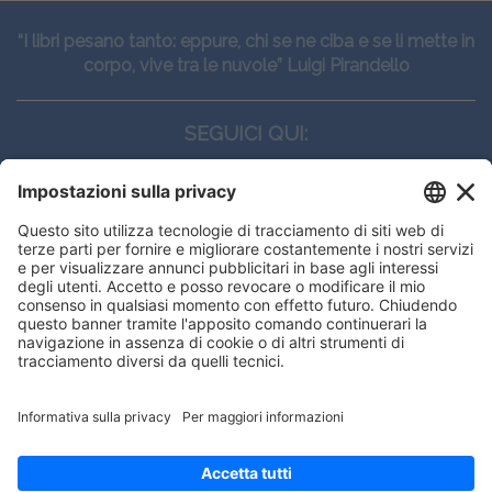
“I libri pesano tanto: eppure, chi se ne ciba e se li mette in
corpo, vive tra le nuvole” Luigi Pirandello
SEGUICI QUI:
CONTATTI
Edi.Ermes srl
Viale E. Forlanini, 21 - 20134, Milano
(+39)027021121
E-mail:
eeinfo@eenet.it
Questo sito utilizza i cookies per
Partita IVA e Codice Fiscale: 02254790153
offrirti la migliore navigazione
ORARI
possibile
Lunedì — Giovedì: - 08:30 - 13:00 – 14:00 - 17:30
Venerdì: - 08:30 - 13:00 – 14:00 - 16:00