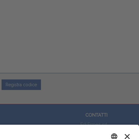
Registra codice
CONTATTI
Edi.Ermes srl
Viale E. Forlanini, 21 - 20134, Milano