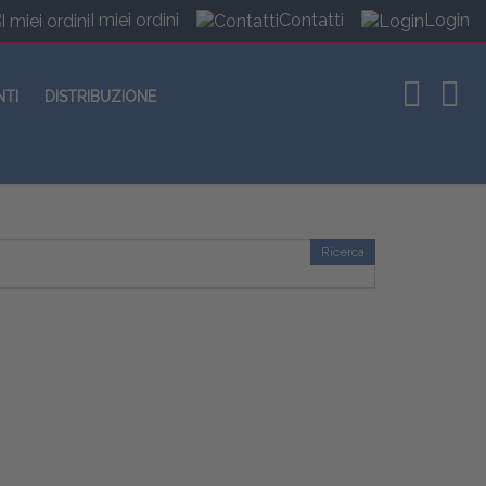
I miei ordini
Contatti
Login
NTI
DISTRIBUZIONE
Ricerca