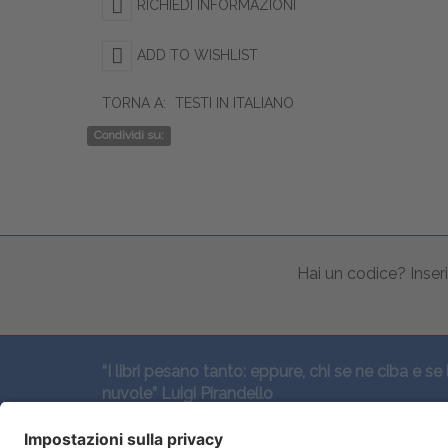
RICHIEDI INFORMAZIONI
ADD TO WISHLIST
TORNA A:
TESTI IN ITALIANO
Condividi su:
Hai un codice? Inseri
“I libri pesano tanto: eppure, chi se ne ciba e se 
nuvole” Luigi Pirandello