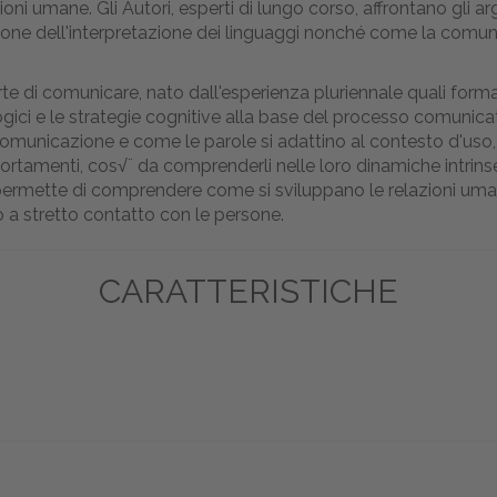
oni umane. Gli Autori, esperti di lungo corso, affrontano gli ar
zione dell'interpretazione dei linguaggi nonché come la comunic
e di comunicare, nato dall'esperienza pluriennale quali forma
ogici e le strategie cognitive alla base del processo comunica
comunicazione e come le parole si adattino al contesto d'uso,
mportamenti, cos√¨ da comprenderli nelle loro dinamiche intrins
 permette di comprendere come si sviluppano le relazioni uma
ano a stretto contatto con le persone.
CARATTERISTICHE