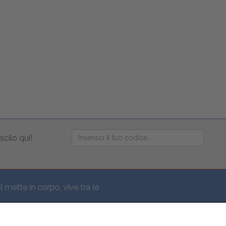
scilo qui!
li mette in corpo, vive tra le