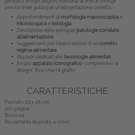
genetico di ogni singolo individuo al fine di fornirgli
precise linee guida per un’alimentazione corretta.
Approfondimenti di
morfologia macroscopica
e
microscopica
e
fisiologia
Descrizione delle principali
patologie correlate
all’alimentazione
Suggerimenti per l’elaborazione di un
corretto
regime alimentare
Riquadri dedicati alle
tecnologie alimentari
Ampio
apparato iconografico
, comprensivo di
disegni,
flow chart
e grafici
CARATTERISTICHE
Formato 22 x 28 cm
200 pagine
Brossura
Riccamente illustrato a colori