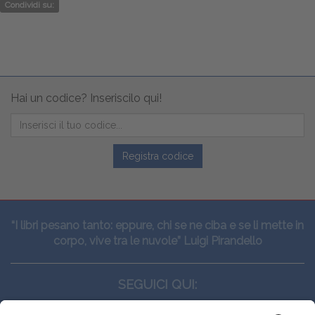
Condividi su:
Hai un codice? Inseriscilo qui!
Registra codice
“I libri pesano tanto: eppure, chi se ne ciba e se li mette in
corpo, vive tra le nuvole” Luigi Pirandello
SEGUICI QUI: