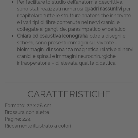
Per facilitare lo studio dell’anatomia descrittiva,
sono stati realizzati numerosi
quadri riassuntivi
per
ricapitolare tutte le strutture anatomiche innervate
e i vari tipi di fibre contenute nei nervi cranici e
collegate ai gangli del parasimpatico encefalico.
Chiara ed esaustiva iconografia
: oltre a disegni e
schemi, sono presenti immagini sul vivente –
bioimmagini di risonanza magnetica relative ai nervi
cranici e spinali e immagini neurochirurgiche
intraoperatorie – di elevata qualità didattica.
CARATTERISTICHE
Formato: 22 x 28 cm
Brossura con alette
Pagine: 224
Riccamente illustrato a colori