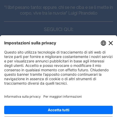
“I libri pesano tanto: eppure, chi se ne ciba e se li mette in
corpo, vive tra le nuvole” Luigi Pirandello
SEGUICI QUI:
CONTATTI
Edi.Ermes srl
Viale E. Forlanini, 21 - 20134, Milano
(+39)027021121
E-mail:
eeinfo@eenet.it
Questo sito utilizza i cookies per
Partita IVA e Codice Fiscale: 02254790153
offrirti la migliore navigazione
ORARI
possibile
Lunedì — Giovedì: - 08:30 - 13:00 – 14:00 - 17:30
Venerdì: - 08:30 - 13:00 – 14:00 - 16:00
OK