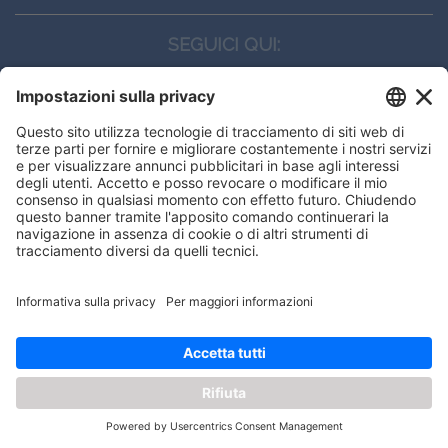
SEGUICI QUI:
CONTATTI
Edi.Ermes srl
Viale E. Forlanini, 21 - 20134, Milano
(+39)027021121
E-mail:
eeinfo@eenet.it
Questo sito utilizza i cookies per
Partita IVA e Codice Fiscale: 02254790153
offrirti la migliore navigazione
ORARI
possibile
Lunedì — Giovedì: - 08:30 - 13:00 – 14:00 - 17:30
Venerdì: - 08:30 - 13:00 – 14:00 - 16:00
OK