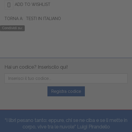
ADD TO WISHLIST
TORNA A:
TESTI IN ITALIANO
Condividi su:
Hai un codice? Inseriscilo qui!
Registra codice
“I libri pesano tanto: eppure, chi se ne ciba e se li mette in
corpo, vive tra le nuvole” Luigi Pirandello