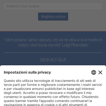
Registra codice
“I libri pesano tanto: eppure, chi se ne ciba e se li mette in
corpo, vive tra le nuvole” Luigi Pirandello
SEGUICI QUI:
CONTATTI
Edi.Ermes srl
Viale E. Forlanini, 21 - 20134, Milano
(+39)027021121