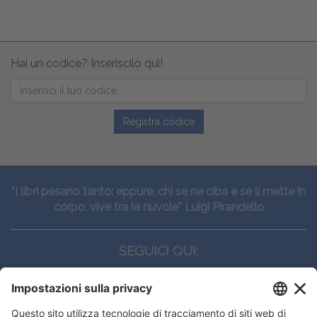
Hai un codice? Inseriscilo qui!
Registra codice
“I libri pesano tanto: eppure, chi se ne ciba e se li mette in
corpo, vive tra le nuvole” Luigi Pirandello
SEGUICI QUI: