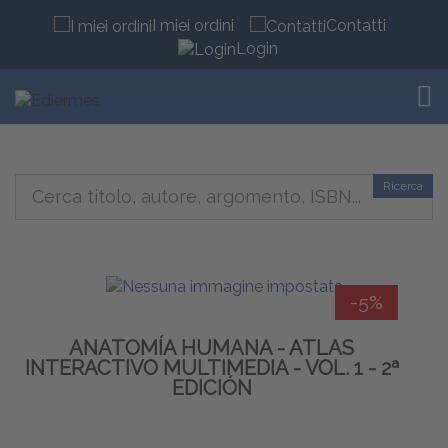
I miei ordini
Contatti
Login
TOG
Ricerca
-5%
ANATOMÍA HUMANA - ATLAS
INTERACTIVO MULTIMEDIA - VOL. 1 - 2ª
EDICIÓN