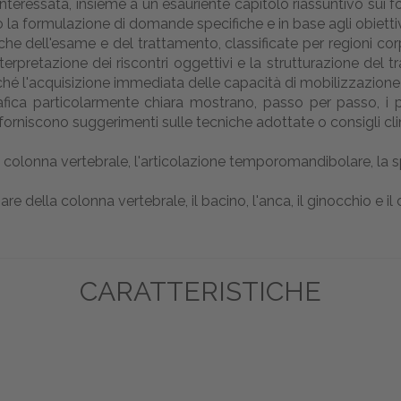
teressata, insieme a un esauriente capitolo riassuntivo sui fo
erso la formulazione di domande specifiche e in base agli obietti
he dell'esame e del trattamento, classificate per regioni cor
erpretazione dei riscontri oggettivi e la strutturazione del
ché l'acquisizione immediata delle capacità di mobilizzazione 
ica particolarmente chiara mostrano, passo per passo, i pr
orniscono suggerimenti sulle tecniche adottate o consigli clini
colonna vertebrale, l'articolazione temporomandibolare, la sp
e della colonna vertebrale, il bacino, l'anca, il ginocchio e i
CARATTERISTICHE