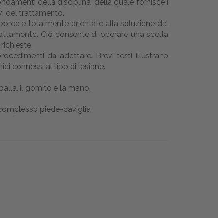
ndamenti della disciplina, della quale fornisce i
vi del trattamento.
poree e totalmente orientate alla soluzione del
 trattamento. Ciò consente di operare una scelta
richieste.
ocedimenti da adottare. Brevi testi illustrano
ci connessi al tipo di lesione.
alla, il gomito e la mano.
l complesso piede-caviglia.