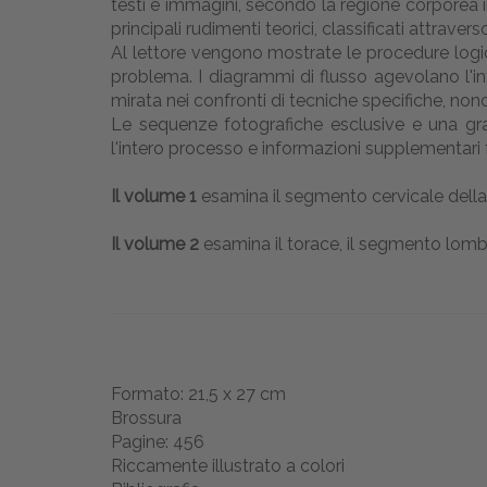
testi e immagini, secondo la regione corporea in
principali rudimenti teorici, classificati attrav
Al lettore vengono mostrate le procedure logic
problema. I diagrammi di flusso agevolano l'int
mirata nei confronti di tecniche specifiche, non
Le sequenze fotografiche esclusive e una graf
l'intero processo e informazioni supplementari f
Il volume 1
esamina il segmento cervicale della 
Il volume 2
esamina il torace, il segmento lombar
Formato: 21,5 x 27 cm
Brossura
Pagine: 456
Riccamente illustrato a colori