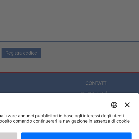
Registra codice
CONTATTI
Edi.Ermes srl
Viale E. Forlanini, 21 - 20134, Milano
(+39)027021121
E-mail:
eeinfo@eenet.it
Partita IVA e Codice Fiscale: 02254790153
ORARI