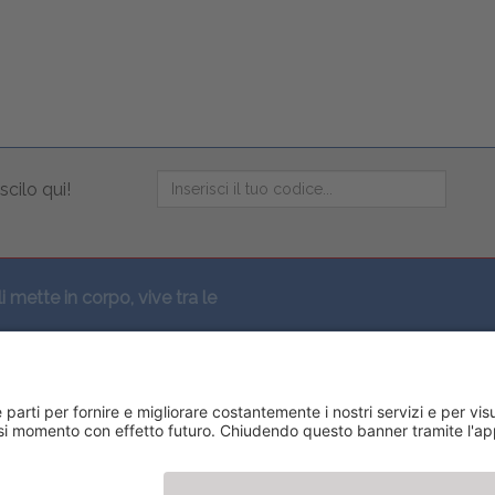
scilo qui!
li mette in corpo, vive tra le