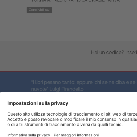
TORNA A:
MEDICINA FISICA E RIABILITATIVA
Condividi su:
Hai un codice? Inseri
“I libri pesano tanto: eppure, chi se ne ciba e se 
nuvole” Luigi Pirandello
SEGUICI QUI: