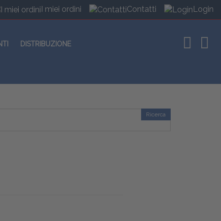
I miei ordini
Contatti
Login
NTI
DISTRIBUZIONE
Ricerca