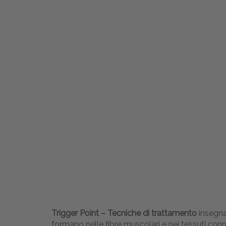
Trigger Point – Tecniche di trattamento
insegna 
formano nelle fibre muscolari e nei tessuti conne