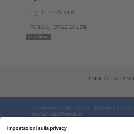
ADD TO WISHLIST
TORNA A:
CATALOGO LIBRI
Condividi su:
Hai un codice? Inseri
“I libri pesano tanto: eppure, chi se ne ciba e se 
nuvole” Luigi Pirandello
SEGUICI QUI: