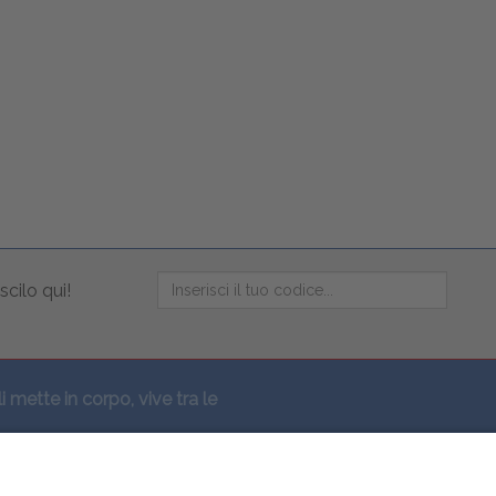
scilo qui!
li mette in corpo, vive tra le