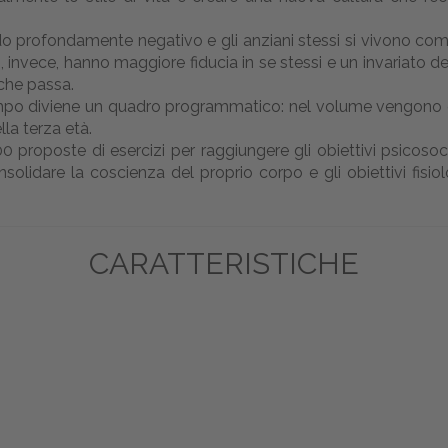
 profondamente negativo e gli anziani stessi si vivono come
, invece, hanno maggiore fiducia in se stessi e un invariato desi
che passa.
tempo diviene un quadro programmatico: nel volume vengono es
lla terza età.
roposte di esercizi per raggiungere gli obiettivi psicosociali
nsolidare la coscienza del proprio corpo e gli obiettivi fisio
CARATTERISTICHE