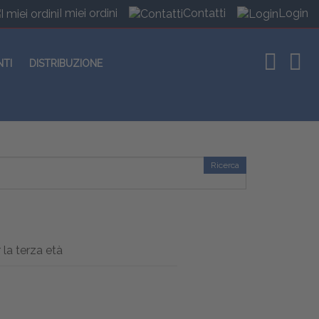
I miei ordini
Contatti
Login
NTI
DISTRIBUZIONE
Ricerca
 la terza età