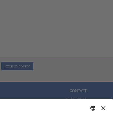
Registra codice
CONTATTI
Edi.Ermes srl
Viale E. Forlanini, 21 - 20134, Milano
Questo sito utilizza i cookies per
(+39)027021121