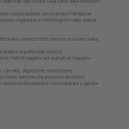
elaborati dall’Autore sulla base delle riflessioni
i nella stessa lezione con scansioni temporali
 funzioni organiche e morfologiche nella stessa
attraverso esercizi fisici che non nuociano nella
pratica di particolari esercizi.
nimo i fattori negativi ed esaltati al massimo
 cervello, digestione, respirazione.
e nel medio termine che possono diventare
o stesso praticante può così imparare a gestire