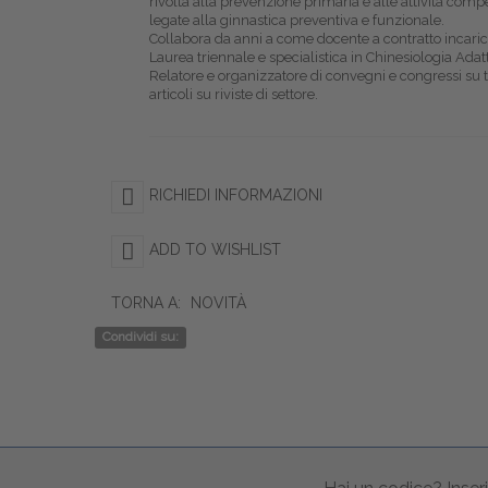
rivolta alla prevenzione primaria e alle attività com
legate alla ginnastica preventiva e funzionale.
Collabora da anni a come docente a contratto incarica
Laurea triennale e specialistica in Chinesiologia Ada
Relatore e organizzatore di convegni e congressi su 
articoli su riviste di settore.
RICHIEDI INFORMAZIONI
ADD TO WISHLIST
TORNA A:
NOVITÀ
Condividi su: