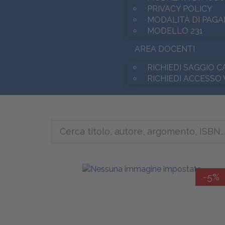
PRIVACY POLICY
MODALITÀ DI PAG
MODELLO 231
AREA DOCENTI
RICHIEDI SAGGIO 
RICHIEDI ACCESSO
-5%