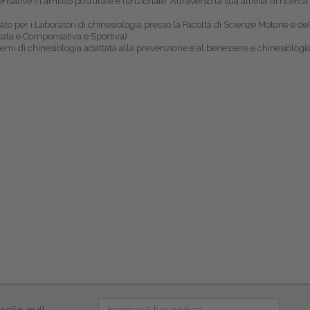
pensative in ambito posturale e funzionale. Attraverso la sua attività di rice
to per i Laboratori di chinesiologia presso la Facoltà di Scienze Motorie e de
ttata e Compensativa e Sportiva).
temi di chinesiologia adattata alla prevenzione e al benessere e chinesiolo