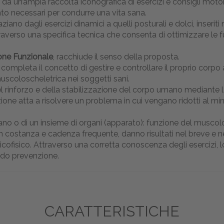
a un’ampia raccolta iconografica di esercizi e consigli motori 
mento necessari per condurre una vita sana.
ano dagli esercizi dinamici a quelli posturali e dolci, inserit
ttraverso una specifica tecnica che consenta di ottimizzare le
ione Funzionale
, racchiude il senso della proposta.
 completa il concetto di gestire e controllare il proprio corpo 
uscoloscheletrica nei soggetti sani.
el rinforzo e della stabilizzazione del corpo umano mediante la 
uzione atta a risolvere un problema in cui vengano ridotti al mi
ano o di un insieme di organi (apparato): funzione del muscolo,
i con costanza e cadenza frequente, danno risultati nel breve 
ofisico. Attraverso una corretta conoscenza degli esercizi, l
modo prevenzione.
CARATTERISTICHE