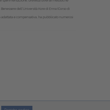
rca e sperimentazione, brevetta diverse metodiche
l Benessere dell’Università Kore di Enna (Corso di
gia adattata e compensativa, ha pubblicato numerosi
Registra codice