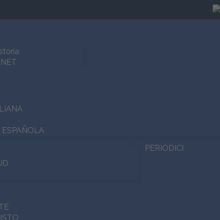
storia
ENET
ALIANA
A ESPAÑOLA
PERIODICI
UD
TE
ISTO