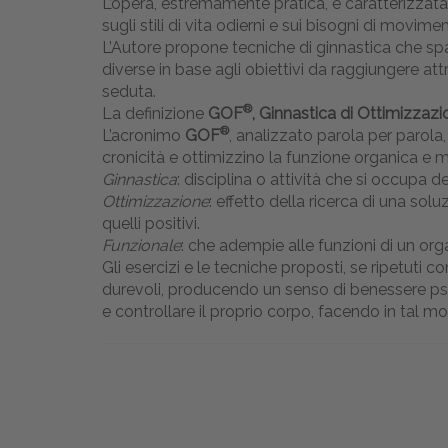
L’opera, estremamente pratica, è caratterizzata d
sugli stili di vita odierni e sui bisogni di movi
L’Autore propone tecniche di ginnastica che spazi
diverse in base agli obiettivi da raggiungere a
seduta.
®
La definizione
GOF
, Ginnastica di Ottimizzaz
®
L’acronimo
GOF
, analizzato parola per parola,
cronicità e ottimizzino la funzione organica e m
Ginnastica
: disciplina o attività che si occupa d
Ottimizzazione
: effetto della ricerca di una sol
quelli positivi.
Funzionale
: che adempie alle funzioni di un org
Gli esercizi e le tecniche proposti, se ripetut
durevoli, producendo un senso di benessere psic
e controllare il proprio corpo, facendo in tal 