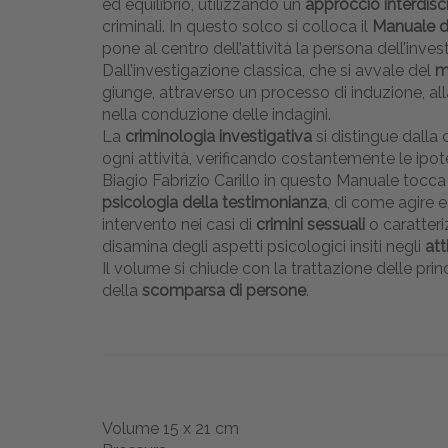
ed equilibrio, utilizzando un
approccio interdisci
criminali. In questo solco si colloca il
Manuale di
pone al centro dell’attività la persona dell’inve
Dall’investigazione classica, che si avvale del
m
giunge, attraverso un processo di induzione, alla
nella conduzione delle indagini.
La
criminologia investigativa
si distingue dalla 
ogni attività, verificando costantemente le ipote
Biagio Fabrizio Carillo in questo Manuale tocc
psicologia della testimonianza
, di come agire e
intervento nei casi di
crimini sessuali
o caratteri
disamina degli aspetti psicologici insiti negli
att
Il volume si chiude con la trattazione delle prin
della
scomparsa di persone
.
Volume 15 x 21 cm