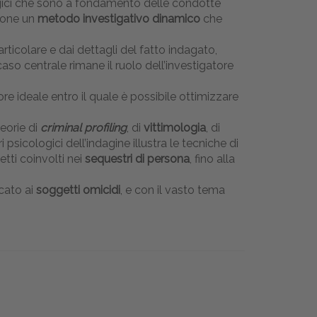
logici che sono a fondamento delle condotte
opone un
metodo investigativo dinamico
che
rticolare e dai dettagli del fatto indagato,
aso centrale rimane il ruolo dell’investigatore
tore ideale entro il quale è possibile ottimizzare
eorie di
criminal profiling
, di
vittimologia
, di
psicologici dell’indagine illustra le tecniche di
etti coinvolti nei
sequestri di persona
, fino alla
cato ai
soggetti omicidi
, e con il vasto tema