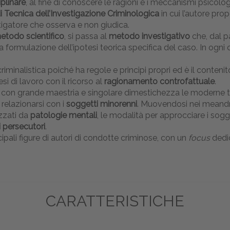
plinare
, al fine di conoscere le ragioni e i meccanismi psico
 Tecnica dell’Investigazione Criminologica
in cui l’autore pr
stigatore che osserva e non giudica.
etodo scientifico
, si passa al
metodo investigativo
che, dal pa
 formulazione dell’ipotesi teorica specifica del caso. In ogni c
criminalistica poiché ha regole e principi propri ed è il conteni
si di lavoro con il ricorso al
ragionamento controfattuale
.
a con grande maestria e singolare dimestichezza le moderne t
 relazionarsi con i
soggetti minorenni
. Muovendosi nei meandri 
zzati da
patologie mentali
, le modalità per approcciare i sogg
i persecutori
.
cipali figure di autori di condotte criminose, con un
focus
dedi
CARATTERISTICHE