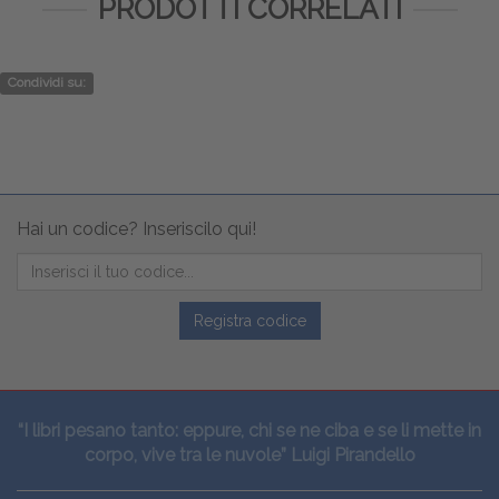
PRODOTTI CORRELATI
Condividi su:
Hai un codice? Inseriscilo qui!
Registra codice
“I libri pesano tanto: eppure, chi se ne ciba e se li mette in
corpo, vive tra le nuvole” Luigi Pirandello