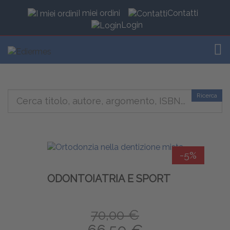
I miei ordini
Contatti
Login
TOG
Ricerca
-5%
ODONTOIATRIA E SPORT
70,00 €