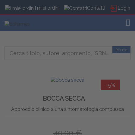
I miei ordini
Contatti
Login
TOG
Ricerca
-5%
BOCCA SECCA
Approccio clinico a una sintomatologia complessa
40,00 €