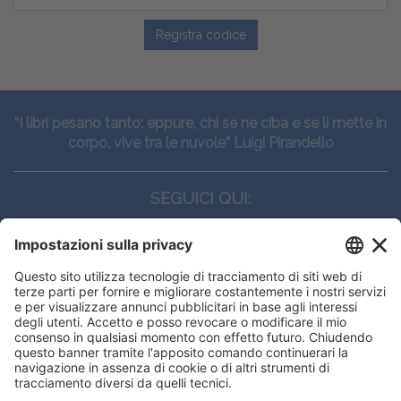
Registra codice
“I libri pesano tanto: eppure, chi se ne ciba e se li mette in
corpo, vive tra le nuvole” Luigi Pirandello
SEGUICI QUI:
CONTATTI
Edi.Ermes srl
Viale E. Forlanini, 21 - 20134, Milano
(+39)027021121
E-mail:
eeinfo@eenet.it