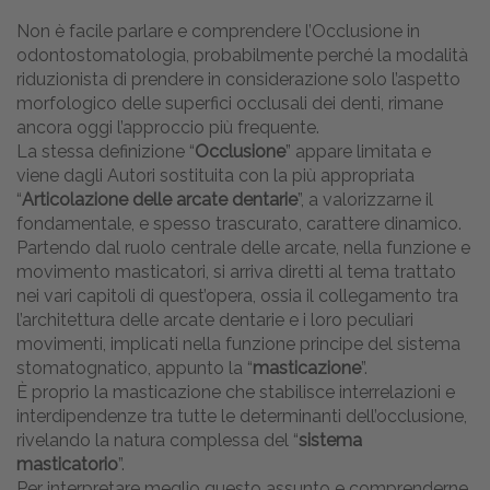
Non è facile parlare e comprendere l’Occlusione in
odontostomatologia, probabilmente perché la modalità
riduzionista di prendere in considerazione solo l’aspetto
morfologico delle superfici occlusali dei denti, rimane
ancora oggi l’approccio più frequente.
La stessa definizione “
Occlusione
” appare limitata e
viene dagli Autori sostituita con la più appropriata
“
Articolazione delle arcate dentarie
”, a valorizzarne il
fondamentale, e spesso trascurato, carattere dinamico.
Partendo dal ruolo centrale delle arcate, nella funzione e
movimento masticatori, si arriva diretti al tema trattato
nei vari capitoli di quest’opera, ossia il collegamento tra
l’architettura delle arcate dentarie e i loro peculiari
movimenti, implicati nella funzione principe del sistema
stomatognatico, appunto la “
masticazione
”.
È proprio la masticazione che stabilisce interrelazioni e
interdipendenze tra tutte le determinanti dell’occlusione,
rivelando la natura complessa del “
sistema
masticatorio
”.
Per interpretare meglio questo assunto e comprenderne