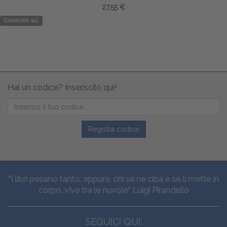
27,55 €
Condividi su:
Hai un codice? Inseriscilo qui!
Registra codice
“I libri pesano tanto: eppure, chi se ne ciba e se li mette in
corpo, vive tra le nuvole” Luigi Pirandello
SEGUICI QUI: