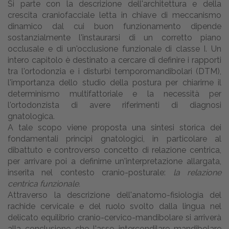
Si parte con la descrizione dell'architettura e della
crescita craniofacciale letta in chiave di meccanismo
dinamico dal cui buon funzionamento dipende
sostanzialmente l'instaurarsi di un corretto piano
occlusale e di un'occlusione funzionale di classe I. Un
intero capitolo è destinato a cercare di definire i rapporti
tra l'ortodonzia e i disturbi temporomandibolari (DTM),
l'importanza dello studio della postura per chiarirne il
determinismo multifattoriale e la necessità per
l'ortodonzista di avere riferimenti di diagnosi
gnatologica.
A tale scopo viene proposta una sintesi storica dei
fondamentali principi gnatologici, in particolare al
dibattuto e controverso concetto di relazione centrica,
per arrivare poi a definirne un'interpretazione allargata,
inserita nel contesto cranio-posturale:
la relazione
centrica funzionale.
Attraverso la descrizione dell'anatomo-fisiologia del
rachide cervicale e del ruolo svolto dalla lingua nel
delicato equilibrio cranio-cervico-mandibolare si arriverà
alla conclusione che l'asse intercondilare mandibolare