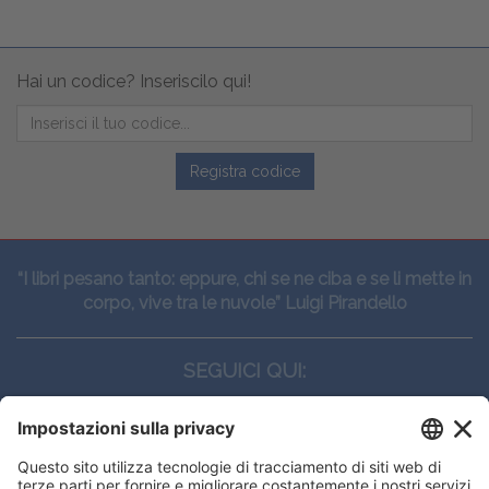
Hai un codice? Inseriscilo qui!
Registra codice
“I libri pesano tanto: eppure, chi se ne ciba e se li mette in
corpo, vive tra le nuvole” Luigi Pirandello
SEGUICI QUI: