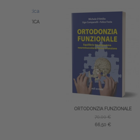
NTICA
ORT
ORTODONZIA FUNZIONALE
70,00 €
66,50 €