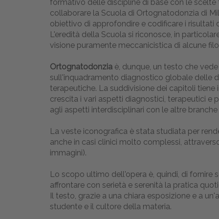
formativo delle discipline di base con le scelte 
collaborare la Scuola di Ortognatodonzia di Mila
obiettivo di approfondire e codificare i risultati
L'eredità della Scuola si riconosce, in particola
visione puramente meccanicistica di alcune filo
Ortognatodonzia
è, dunque, un testo che vede la
sull'inquadramento diagnostico globale delle diff
terapeutiche. La suddivisione dei capitoli tien
crescita i vari aspetti diagnostici, terapeutici
agli aspetti interdisciplinari con le altre branch
La veste iconografica è stata studiata per rend
anche in casi clinici molto complessi, attraverso
immagini).
Lo scopo ultimo dell'opera è, quindi, di fornire s
affrontare con serietà e serenità la pratica quoti
Il testo, grazie a una chiara esposizione e a u
studente e il cultore della materia.