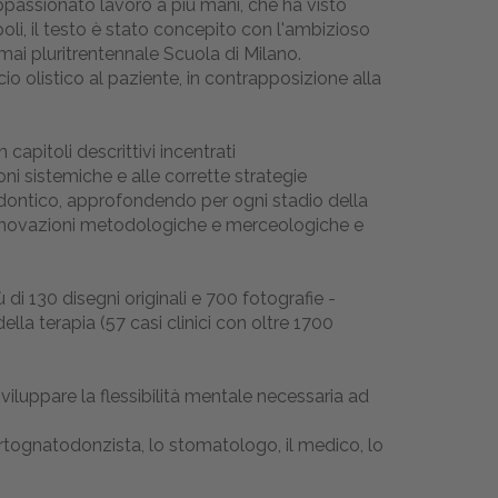
 appassionato lavoro a più mani, che ha visto
oli, il testo è stato concepito con l'ambizioso
ramai pluritrentennale Scuola di Milano.
io olistico al paziente, in contrapposizione alla
capitoli descrittivi incentrati
oni sistemiche e alle corrette strategie
todontico, approfondendo per ogni stadio della
le innovazioni metodologiche e merceologiche e
i 130 disegni originali e 700 fotografie -
lla terapia (57 casi clinici con oltre 1700
 sviluppare la flessibilità mentale necessaria ad
ortognatodonzista, lo stomatologo, il medico, lo