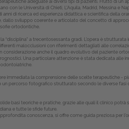
terapeutiche adeguate ai diversi tipi di pazienti. Frutto di un
no con le Università di Chieti, L'Aquila, Madrid, Messina e Nap
 di anni di ricerca ed esperienza didattica e scientifica della o
re, dallo sviluppo coerente e articolato del concetto di approcc
sofie ortodontiche.
 “disciplina” a trecentosessanta gradi. L'opera è strutturata in 
erenti malocclusioni con riferimenti dettagliati alle correlazi
e in considerazione anche il quadro evolutivo del paziente or
 e prognostici. Una particolare attenzione è stata dedicata al
e odontoiatriche.
ere immediata la comprensione delle scelte terapeutiche - più d
 un percorso fotografico strutturato secondo le diverse fasi de
olide basi teoriche e pratiche, grazie alle quali il clinico potrà
diana e tutte le sfide future.
n'approfondita conoscenza, si offre come guida preziosa per l'