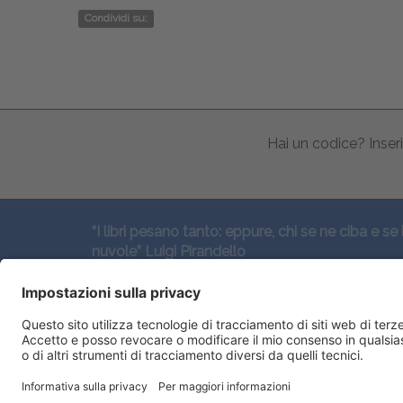
Condividi su:
Hai un codice? Inseri
“I libri pesano tanto: eppure, chi se ne ciba e se 
nuvole” Luigi Pirandello
SEGUICI QUI: