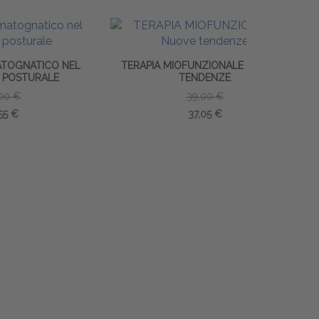
 NEL
TERAPIA MIOFUNZIONALE - NUOVE
TENDENZE
TRANSVERS
EXPANDER
39,00 €
DELL'IP
37,05 €