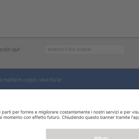
scilo qui!
li mette in corpo, vive tra le