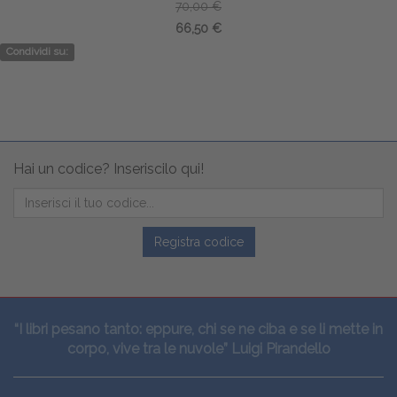
70,00 €
66,50 €
Condividi su:
Hai un codice? Inseriscilo qui!
Registra codice
“I libri pesano tanto: eppure, chi se ne ciba e se li mette in
corpo, vive tra le nuvole” Luigi Pirandello