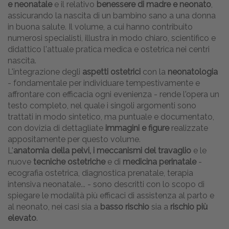
e neonatale
e il relativo
benessere di madre e neonato
,
assicurando la nascita di un bambino sano a una donna
in buona salute. Il volume, a cui hanno contribuito
numerosi specialisti, illustra in modo chiaro, scientifico e
didattico l'attuale pratica medica e ostetrica nei centri
nascita.
L'integrazione degli
aspetti ostetrici
con la
neonatologia
- fondamentale per individuare tempestivamente e
affrontare con efficacia ogni evenienza - rende l'opera un
testo completo, nel quale i singoli argomenti sono
trattati in modo sintetico, ma puntuale e documentato,
con dovizia di dettagliate
immagini e figure
realizzate
appositamente per questo volume.
L'
anatomia della pelvi, i meccanismi del travaglio
e le
nuove
tecniche ostetriche
e di
medicina perinatale
-
ecografia ostetrica, diagnostica prenatale, terapia
intensiva neonatale... - sono descritti con lo scopo di
spiegare le modalità più efficaci di assistenza al parto e
al neonato, nei casi sia a
basso rischio
sia a
rischio più
elevato
.