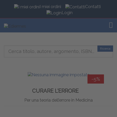
I miei ordini
Contatti
Login
TOG
Ricerca
-5%
CURARE L’ERRORE
Per una teoria dell’errore in Medicina