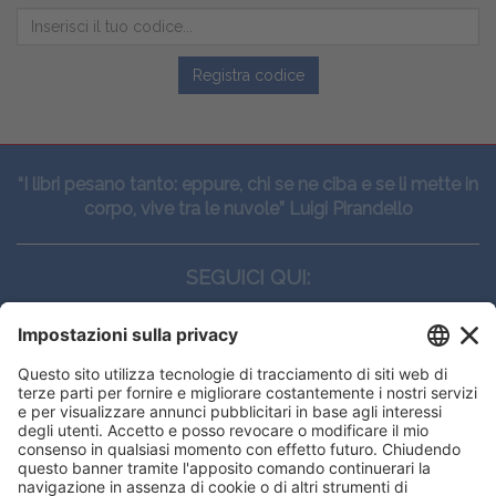
Registra codice
“I libri pesano tanto: eppure, chi se ne ciba e se li mette in
corpo, vive tra le nuvole” Luigi Pirandello
SEGUICI QUI:
CONTATTI
Edi.Ermes srl
Viale E. Forlanini, 21 - 20134, Milano
(+39)027021121