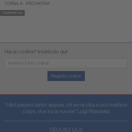
TORNA A:
PSICHIATRIA
Condividi su:
Hai un codice? Inseriscilo qui!
Registra codice
“I libri pesano tanto: eppure, chi se ne ciba e se li mette in
corpo, vive tra le nuvole” Luigi Pirandello
SEGUICI QUI: