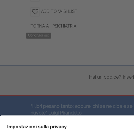
ADD TO WISHLIST
TORNA A:
PSICHIATRIA
Condividi su:
Hai un codice? Inseri
“I libri pesano tanto: eppure, chi se ne ciba e se 
nuvole” Luigi Pirandello
SEGUICI QUI: