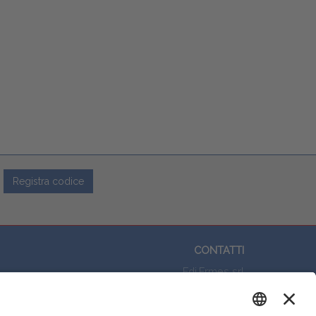
Registra codice
CONTATTI
Edi.Ermes srl
Viale E. Forlanini, 21 - 20134, Milano
Questo sito utilizza i cookies per
(+39)027021121
offrirti la migliore navigazione