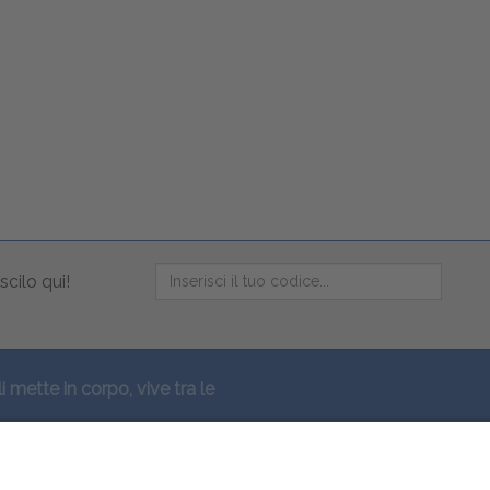
scilo qui!
li mette in corpo, vive tra le