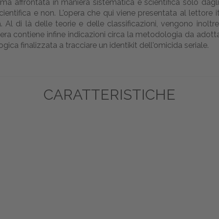
ma affrontata in maniera sistematica e scientifica solo dag
entifica e non. L'opera che qui viene presentata al lettore it
. Al di là delle teorie e delle classificazioni, vengono inoltr
pera contiene infine indicazioni circa la metodologia da adottar
gica finalizzata a tracciare un identikit dell'omicida seriale.
CARATTERISTICHE