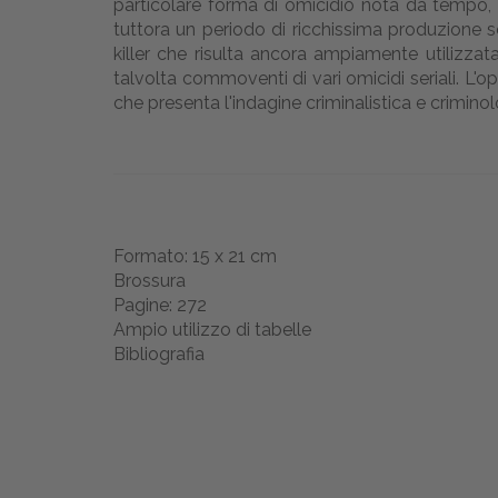
particolare forma di omicidio nota da tempo, 
tuttora un periodo di ricchissima produzione sci
killer che risulta ancora ampiamente utilizzata
talvolta commoventi di vari omicidi seriali. L'o
che presenta l'indagine criminalistica e criminolo
Formato: 15 x 21 cm
Brossura
Pagine: 272
Ampio utilizzo di tabelle
Bibliografia