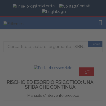
I miei ordini
Contatti
Login
TOG
Ricerca
-5%
RISCHIO ED ESORDIO PSICOTICO: UNA
SFIDA CHE CONTINUA
Manuale d’intervento precoce