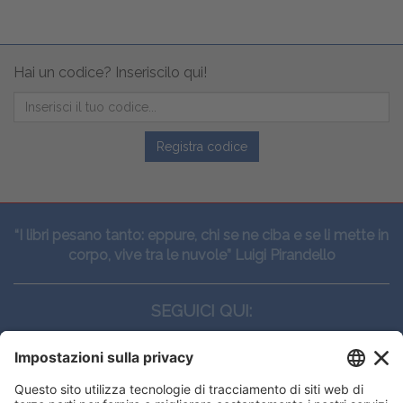
Hai un codice? Inseriscilo qui!
Registra codice
“I libri pesano tanto: eppure, chi se ne ciba e se li mette in
corpo, vive tra le nuvole” Luigi Pirandello
SEGUICI QUI: