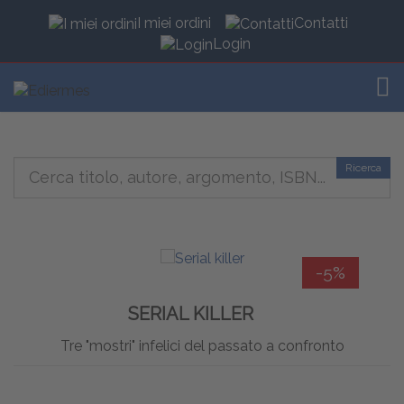
I miei ordini
Contatti
Login
TOG
Ricerca
-5%
SERIAL KILLER
Tre "mostri" infelici del passato a confronto