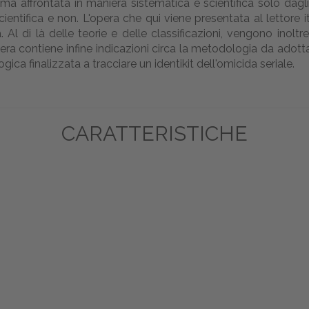
ma affrontata in maniera sistematica e scientifica solo dag
entifica e non. L'opera che qui viene presentata al lettore it
. Al di là delle teorie e delle classificazioni, vengono inoltr
pera contiene infine indicazioni circa la metodologia da adottar
gica finalizzata a tracciare un identikit dell'omicida seriale.
CARATTERISTICHE