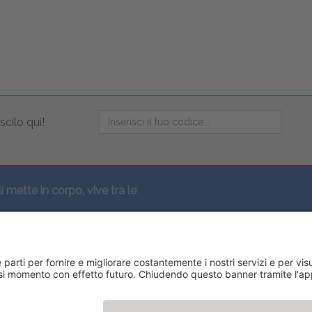
scilo qui!
li mette in corpo, vive tra le