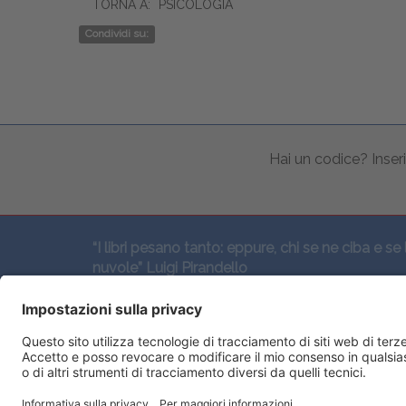
TORNA A:
PSICOLOGIA
Condividi su:
Hai un codice? Inseri
“I libri pesano tanto: eppure, chi se ne ciba e se 
nuvole” Luigi Pirandello
SEGUICI QUI: