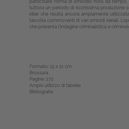
particolare forma di omicidio nota da tempo, 
tuttora un periodo di ricchissima produzione sci
killer che risulta ancora ampiamente utilizzata
talvolta commoventi di vari omicidi seriali. L'o
che presenta l'indagine criminalistica e criminolo
Formato: 15 x 21 cm
Brossura
Pagine: 272
Ampio utilizzo di tabelle
Bibliografia