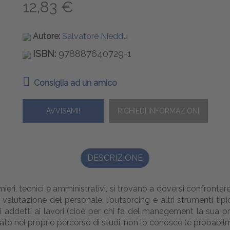
12,83 €
Autore:
Salvatore Nieddu
ISBN:
978887640729-1
Consiglia ad un amico
AVVISAMI!
DESCRIZIONE
ermieri, tecnici e amministrativi, si trovano a doversi confron
la valutazione del personale, l'outsorcing e altri strumenti t
li addetti ai lavori (cioè per chi fa del management la sua p
to nel proprio percorso di studi, non lo conosce (e probabi