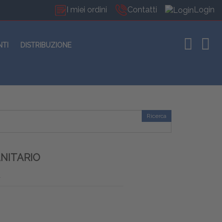
I miei ordini
Contatti
Login
NTI
DISTRIBUZIONE
Ricerca
ANITARIO
à