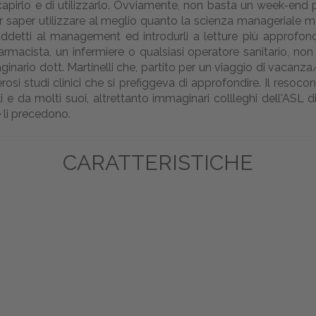
apirlo e di utilizzarlo. Ovviamente, non basta un week-end
 saper utilizzare al meglio quanto la scienza manageriale met
ddetti al management ed introdurli a letture più approfond
acista, un infermiere o qualsiasi operatore sanitario, non 
ginario dott. Martinelli che, partito per un viaggio di vacanza
i studi clinici che si prefiggeva di approfondire. Il resocont
li e da molti suoi, altrettanto immaginari collleghi dell'ASL d
e li precedono.
CARATTERISTICHE