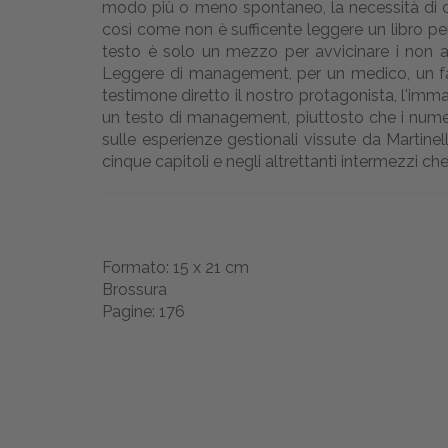
modo più o meno spontaneo, la necessità di c
così come non è sufficente leggere un libro per
testo è solo un mezzo per avvicinare i non a
Leggere di management, per un medico, un farm
testimone diretto il nostro protagonista, l'imma
un testo di management, piuttosto che i numeros
sulle esperienze gestionali vissute da Martinel
cinque capitoli e negli altrettanti intermezzi ch
Formato: 15 x 21 cm
Brossura
Pagine: 176