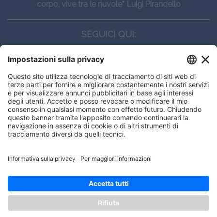
corpo, vive tra le nuvole” Luigi Pirandello
SEGUICI QUI:
CONTATTI
Edi.Ermes srl
Viale E. Forlanini, 21 - 20134, Milano
(+39)027021121
E-mail:
eeinfo@eenet.it
Questo sito utilizza i cookies per
Partita IVA e Codice Fiscale: 02254790153
offrirti la migliore navigazione
ORARI
possibile
Lunedì — Giovedì: - 08:30 - 13:00 – 14:00 - 17:30
Venerdì: - 08:30 - 13:00 – 14:00 - 16:00
OK