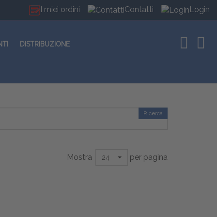
I miei ordini
Contatti
Login
NTI
DISTRIBUZIONE
Ricerca
Mostra
per pagina
24