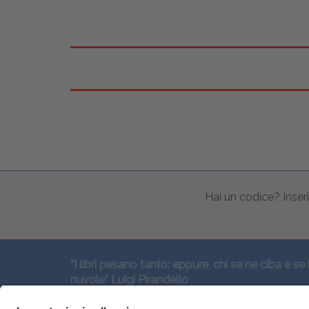
Hai un codice? Inseri
“I libri pesano tanto: eppure, chi se ne ciba e se 
nuvole” Luigi Pirandello