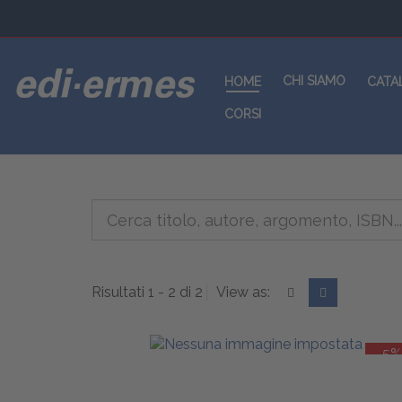
CHI SIAMO
HOME
CATA
CORSI
Risultati 1 - 2 di 2
View as:
-5%