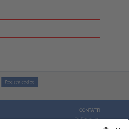
Registra codice
CONTATTI
Edi.Ermes srl
Viale E. Forlanini, 21 - 20134, Milano