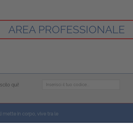
AREA PROFESSIONALE
scilo qui!
li mette in corpo, vive tra le