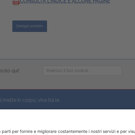
CONSULTA L'INDICE E ALCUNE PAGINE
Dettagli prodotto
scilo qui!
li mette in corpo, vive tra le