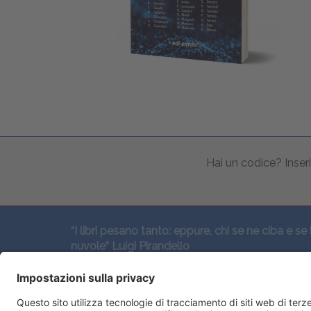
Hai un codice? Inseri
“I libri pesano tanto: eppure, chi se ne ciba e se 
nuvole” Luigi Pirandello
SEGUICI QUI: