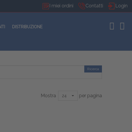
I miei ordini
Contatti
Login
NTI
DISTRIBUZIONE
Ricerca
Mostra
per pagina
24