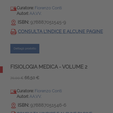
Curatore:
Fiorenzo Conti
Autori:
AA.VV.
ISBN:
978887051545-9
CONSULTA L'INDICE E ALCUNE PAGINE
Dettagli prodotto
FISIOLOGIA MEDICA - VOLUME 2
66,50 €
70,00 €
Curatore:
Fiorenzo Conti
Autori:
AA.VV.
ISBN:
978887051546-6