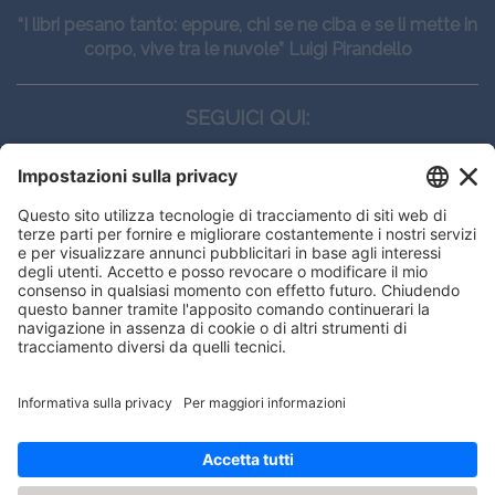
“I libri pesano tanto: eppure, chi se ne ciba e se li mette in
corpo, vive tra le nuvole” Luigi Pirandello
SEGUICI QUI:
CONTATTI
Edi.Ermes srl
Viale E. Forlanini, 21 - 20134, Milano
(+39)027021121
E-mail:
eeinfo@eenet.it
Questo sito utilizza i cookies per
Partita IVA e Codice Fiscale: 02254790153
offrirti la migliore navigazione
ORARI
possibile
Lunedì — Giovedì: - 08:30 - 13:00 – 14:00 - 17:30
Venerdì: - 08:30 - 13:00 – 14:00 - 16:00
OK