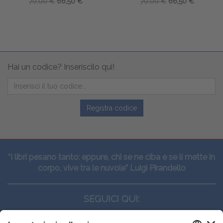
70,00 €
66,50 €
70,00 €
66,50 €
Hai un codice? Inseriscilo qui!
Registra codice
“I libri pesano tanto: eppure, chi se ne ciba e se li mette in
corpo, vive tra le nuvole” Luigi Pirandello
SEGUICI QUI: