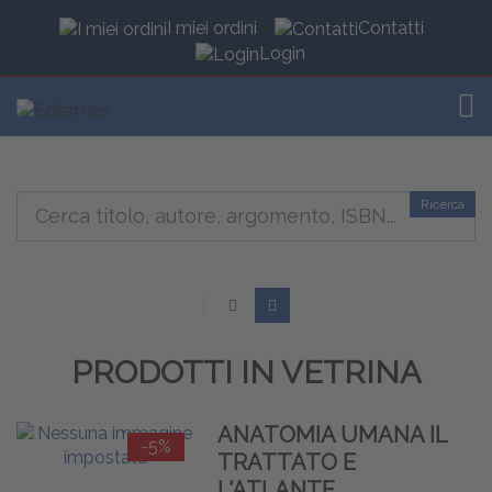
I miei ordini
Contatti
Login
TOG
Ricerca
PRODOTTI IN VETRINA
ANATOMIA UMANA IL
-5%
TRATTATO E
L'ATLANTE