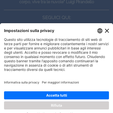
corpo, vive tra le nuvole” Luigi Pirandello
SEGUICI QUI:
CONTATTI
Edi.Ermes srl
Viale E. Forlanini, 21 - 20134, Milano
(+39)027021121
E-mail:
eeinfo@eenet.it
Partita IVA e Codice Fiscale: 02254790153
ORARI
Lunedì — Giovedì: - 08:30 - 13:00 – 14:00 - 17:30
Venerdì: - 08:30 - 13:00 – 14:00 - 16:00