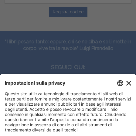
Registra codice
“I libri pesano tanto: eppure, chi se ne ciba e se li mette in
corpo, vive tra le nuvole” Luigi Pirandello
SEGUICI QUI:
CONTATTI
Edi.Ermes srl
Viale E. Forlanini, 21 - 20134, Milano
(+39)027021121
E-mail:
eeinfo@eenet.it