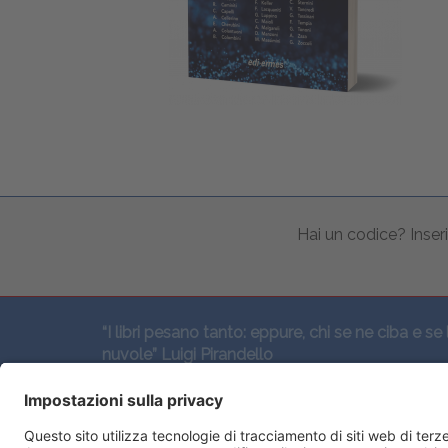
Hai un codice? Inseri
“I libri pesano tanto: eppure, chi se ne ciba e se 
nuvole” Luigi Pirandello
SEGUICI QUI: