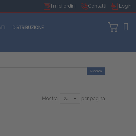
I miei ordini
Contatti
Login
NTI
DISTRIBUZIONE
Ricerca
Mostra
per pagina
24