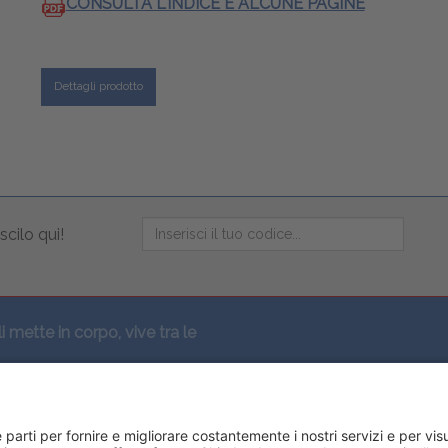
CONSULTA L'INDICE E ALCUNE PAGINE
Dettagli prodotto
scilo qui!
li mette in corpo, vive tra le