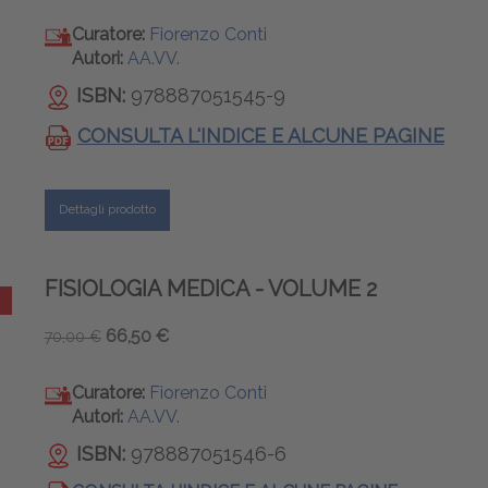
Curatore:
Fiorenzo Conti
Autori:
AA.VV.
ISBN:
978887051545-9
CONSULTA L'INDICE E ALCUNE PAGINE
Dettagli prodotto
FISIOLOGIA MEDICA - VOLUME 2
66,50 €
70,00 €
Curatore:
Fiorenzo Conti
Autori:
AA.VV.
ISBN:
978887051546-6