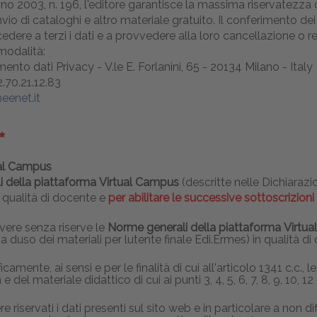
o 2003, n. 196, l'editore garantisce la massima riservatezza de
vio di cataloghi e altro materiale gratuito. Il conferimento dei 
edere a terzi i dati e a provvedere alla loro cancellazione o ret
 modalità:
ento dati Privacy - V.le E. Forlanini, 65 - 20134 Milano - Italy
.70.21.12.83
eenet.it
ual Campus
 della piattaforma Virtual Campus
(descritte nelle Dichiarazi
n qualità di docente e
per abilitare le successive sottoscrizioni
ivere senza riserve le
Norme generali della piattaforma Virtu
a duso dei materiali per lutente finale Edi.Ermes) in qualità d
camente, ai sensi e per le finalità di cui all'articolo 1341 c.c., l
 del materiale didattico di cui ai punti 3, 4, 5, 6, 7, 8, 9, 10, 12 
servati i dati presenti sul sito web e in particolare a non di