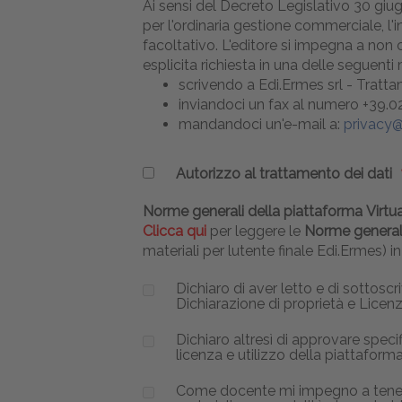
Ai sensi del Decreto Legislativo 30 giugn
per l'ordinaria gestione commerciale, l'in
facoltativo. L'editore si impegna a non c
esplicita richiesta in una delle seguenti
scrivendo a Edi.Ermes srl - Trattam
inviandoci un fax al numero +39.02
mandandoci un'e-mail a:
privacy@
Autorizzo al trattamento dei dati
Norme generali della piattaforma Virt
Clicca qui
per leggere le
Norme generali
materiali per lutente finale Edi.Ermes) i
Dichiaro di aver letto e di sottoscr
Dichiarazione di proprietà e Licenz
Dichiaro altresì di approvare specifi
licenza e utilizzo della piattaforma e
Come docente mi impegno a tenere ri