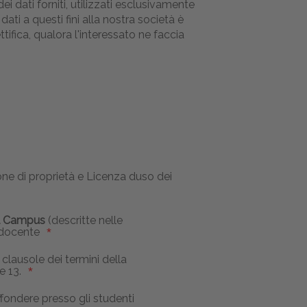
i dati forniti, utilizzati esclusivamente
dati a questi fini alla nostra società è
tifica, qualora l'interessato ne faccia
one di proprietà e Licenza duso dei
al Campus
(descritte nelle
i docente
e clausole dei termini della
e 13.
ffondere presso gli studenti