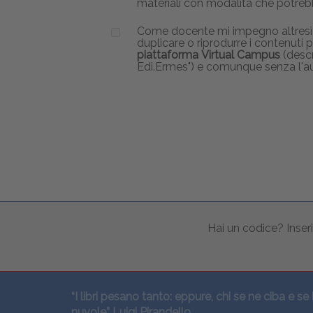
materiali con modalità che potrebb
Come docente mi impegno altresì a 
duplicare o riprodurre i contenuti
piattaforma Virtual Campus
(descr
Edi.Ermes") e comunque senza l'au
Hai un codice? Inseri
“I libri pesano tanto: eppure, chi se ne ciba e se 
nuvole” Luigi Pirandello