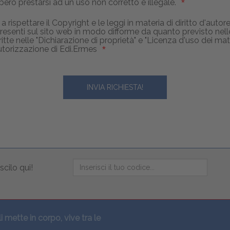
ero prestarsi ad un uso non corretto e illegale.
rispettare il Copyright e le leggi in materia di diritto d'auto
 presenti sul sito web in modo difforme da quanto previsto nel
itte nelle "Dichiarazione di proprietà" e "Licenza d'uso dei mater
torizzazione di Edi.Ermes
scilo qui!
li mette in corpo, vive tra le