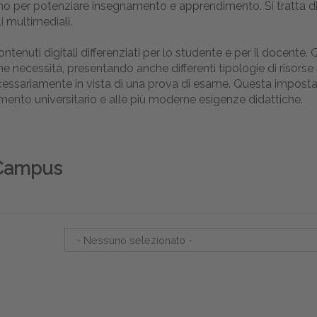
grano per potenziare insegnamento e apprendimento. Si tratta d
i multimediali.
contenuti digitali differenziati per lo studente e per il docen
ecessità, presentando anche differenti tipologie di risorse 
ecessariamente in vista di una prova di esame. Questa impostaz
amento universitario e alle più moderne esigenze didattiche.
l Campus