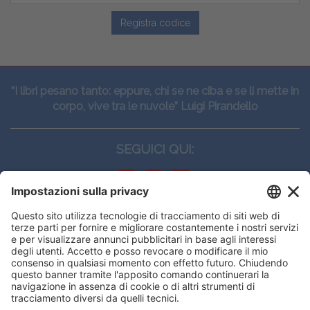
Registra codice
“I libri pesano tanto: eppure, chi se ne ciba e se li mette in
corpo, vive tra le nuvole” Luigi Pirandello
SEGUICI QUI:
CONTATTI
Edi.Ermes srl
Viale E. Forlanini, 21 - 20134, Milano
(+39)027021121
E-mail:
eeinfo@eenet.it