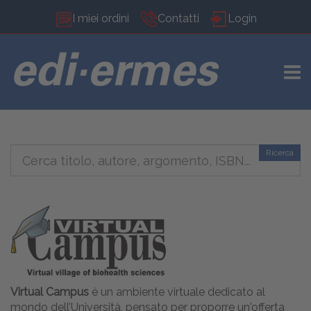
I miei ordini
Contatti
Login
TOGG
Ricerca
Virtual Campus
è un ambiente virtuale dedicato al
mondo dell’Università, pensato per proporre un'offerta