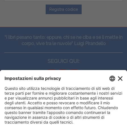
Registra codice
“I libri pesano tanto: eppure, chi se ne ciba e se li mette in
corpo, vive tra le nuvole” Luigi Pirandello
SEGUICI QUI:
CONTATTI
Edi.Ermes srl
Viale E. Forlanini, 21 - 20134, Milano
(+39)027021121
E-mail:
eeinfo@eenet.it