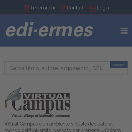
I miei ordini
Contatti
Login
TOGG
Ricerca
Virtual Campus
è un ambiente virtuale dedicato al
mondo dell’Università, pensato per proporre un'offerta