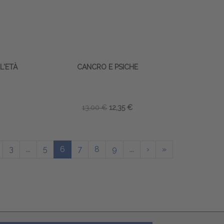
L'ETÀ
CANCRO E PSICHE
13,00 €
12,35 €
3
...
5
6
7
8
9
...
›
»