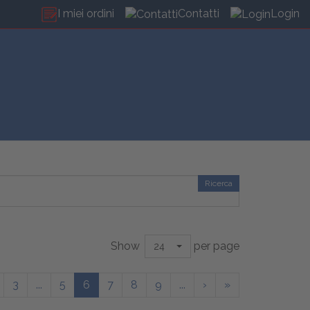
I miei ordini
Contatti
Login
Ricerca
Show
per page
24
3
...
5
6
7
8
9
...
›
»