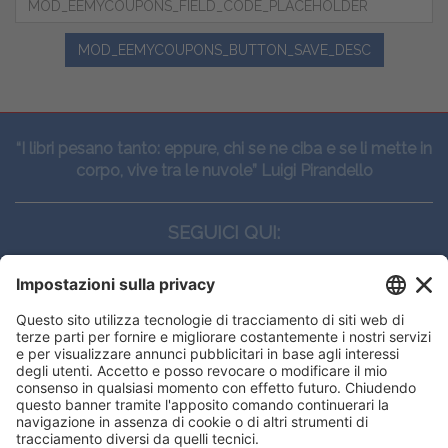
MOD_EEMYCOUPONS_BUTTON_SAVE_DESC
“I libri pesano tanto: eppure, chi se ne ciba e se li mette in
corpo, vive tra le nuvole” Luigi Pirandello
SEGUICI QUI:
CONTATTI
Edi.Ermes srl
Viale E. Forlanini, 21 - 20134, Milano
(+39)027021121
E-mail:
eeinfo@eenet.it