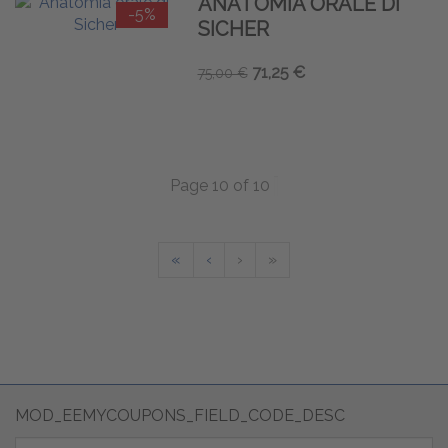
ANATOMIA ORALE DI
-5%
SICHER
71,25 €
75,00 €
Page 10 of 10
«
‹
›
»
MOD_EEMYCOUPONS_FIELD_CODE_DESC