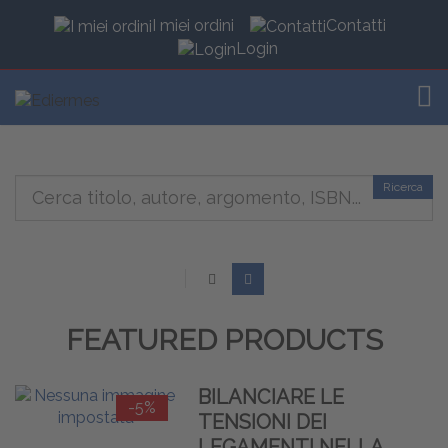
I miei ordini
Contatti
Login
TOG
Ricerca
FEATURED PRODUCTS
BILANCIARE LE
-5%
TENSIONI DEI
LEGAMENTI NELLA