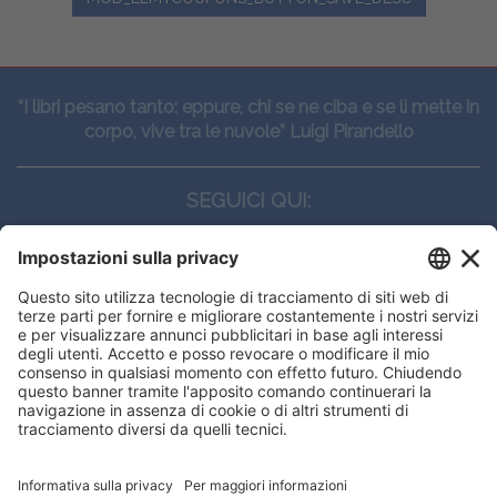
“I libri pesano tanto: eppure, chi se ne ciba e se li mette in
corpo, vive tra le nuvole” Luigi Pirandello
SEGUICI QUI:
CONTATTI
Edi.Ermes srl
Viale E. Forlanini, 21 - 20134, Milano
(+39)027021121
E-mail:
eeinfo@eenet.it
Partita IVA e Codice Fiscale: 02254790153