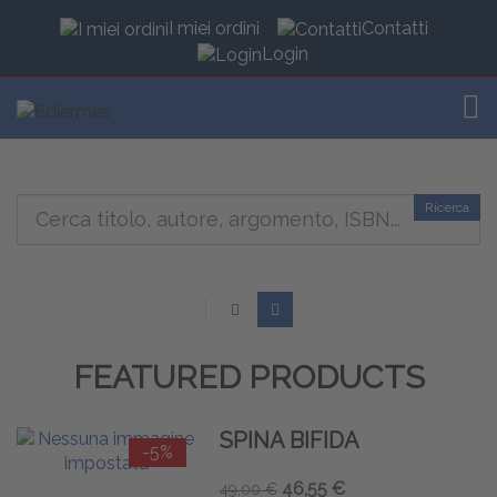
I miei ordini
Contatti
Login
TOG
Ricerca
FEATURED PRODUCTS
SPINA BIFIDA
-5%
46,55 €
49,00 €