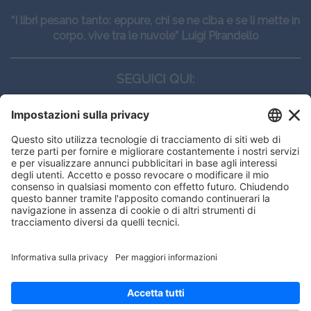
“I libri pesano tanto: eppure, chi se ne ciba e se li mette in
corpo, vive tra le nuvole” Luigi Pirandello
SEGUICI QUI:
CONTATTI
Edi.Ermes srl
Viale E. Forlanini, 21 - 20134, Milano
(+39)027021121
E-mail:
eeinfo@eenet.it
This website uses cookies to ensure
Partita IVA e Codice Fiscale: 02254790153
you get the best experience on our
ORARI
website.
Lunedì — Giovedì: - 08:30 - 13:00 – 14:00 - 17:30
Venerdì: - 08:30 - 13:00 – 14:00 - 16:00
Got it!