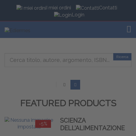
I miei ordini
Contatti
Login
TOG
Ricerca
FEATURED PRODUCTS
SCIENZA
-5%
DELL’ALIMENTAZIONE