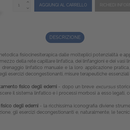
DESCRIZIONE
etodica fisiocinesiterapica dalle molteplici potenzialità e appl
zo della rete capillare linfatica, dei linfangioni e dei vasi linf
el drenaggio linfatico manuale e la loro applicazione prati
egli esercizi decongestionanti, misure terapeutiche essenzia
ttamento fisico degli edemi
- dopo un breve
excursus
storic
ere il sistema linfatico e i processi morbosi a esso legati, co
fisico degli edemi
- la ricchissima iconografia diviene strumen
one, gli esercizi decongestionanti e, naturalmente, le tecni