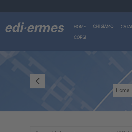
CHI SIAMO
HOME
CATA
CORSI
Imaging
in
Home
riabilitazione