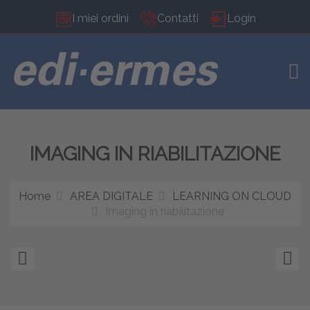
I miei ordini
Contatti
Login
TOG
IMAGING IN RIABILITAZIONE
Home
AREA DIGITALE
LEARNING ON CLOUD
Imaging in riabilitazione
Massaggio
Id
sportivo
e