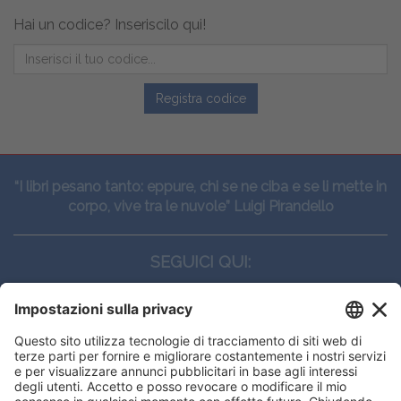
Hai un codice? Inseriscilo qui!
Registra codice
“I libri pesano tanto: eppure, chi se ne ciba e se li mette in
corpo, vive tra le nuvole” Luigi Pirandello
SEGUICI QUI:
CONTATTI
Edi.Ermes srl