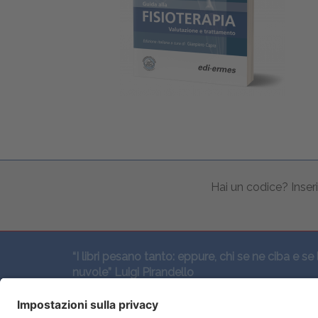
Hai un codice? Inseri
“I libri pesano tanto: eppure, chi se ne ciba e se 
nuvole” Luigi Pirandello
SEGUICI QUI: