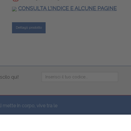
CONSULTA L'INDICE E ALCUNE PAGINE
Dettagli prodotto
scilo qui!
li mette in corpo, vive tra le