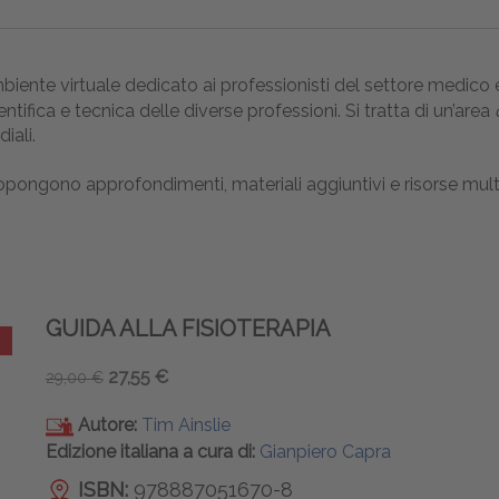
iente virtuale dedicato ai professionisti del settore medico e 
ntifica e tecnica delle diverse professioni. Si tratta di un’area
iali.
propongono approfondimenti, materiali aggiuntivi e risorse multi
GUIDA ALLA FISIOTERAPIA
27,55 €
29,00 €
Autore:
Tim Ainslie
Edizione italiana a cura di:
Gianpiero Capra
ISBN:
978887051670-8