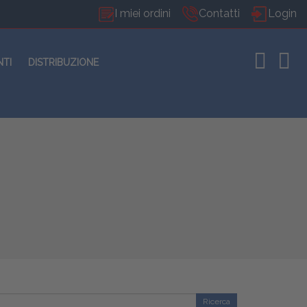
I miei ordini
Contatti
Login
NTI
DISTRIBUZIONE
Ricerca