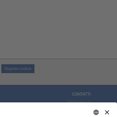
Registra codice
CONTATTI
Edi.Ermes srl
Viale E. Forlanini, 21 - 20134, Milano
Questo sito utilizza i cookies per
(+39)027021121